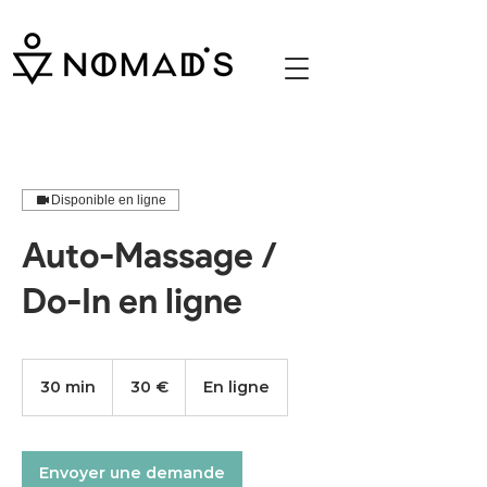
Nomad's massage assis bar restaurant emploi
job étudiant Paris
Disponible en ligne
Auto-Massage /
Do-In en ligne
30
euros
30 min
3
30 €
En ligne
0
m
i
n
Envoyer une demande