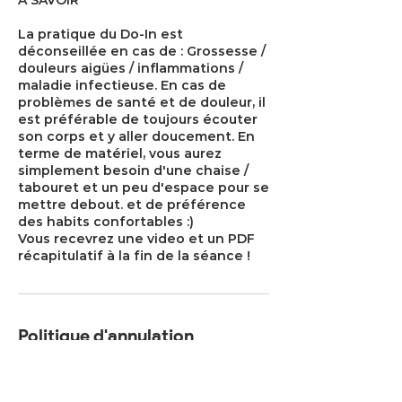
À SAVOIR
La pratique du Do-In est
déconseillée en cas de : Grossesse /
douleurs aigües / inflammations /
maladie infectieuse. En cas de
problèmes de santé et de douleur, il
est préférable de toujours écouter
son corps et y aller doucement. En
terme de matériel, vous aurez
simplement besoin d'une chaise /
tabouret et un peu d'espace pour se
mettre debout. et de préférence
des habits confortables :)
Vous recevrez une video et un PDF
récapitulatif à la fin de la séance !
Politique d'annulation
Pour annuler ou reporter, veuillez
prévenir au moins 24h à l'avance,