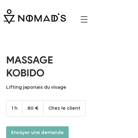
Nomad's massage assis bar restaurant emploi
job étudiant Paris
MASSAGE
KOBIDO
80
euros
1 h
1
80 €
Chez le client
Envoyer une demande