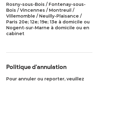
Rosny-sous-Bois / Fontenay-sous-
Bois / Vincennes / Montreuil /
Villemomble / Neuilly-Plaisance /
Paris 20e; 12e; 19e; 13e à domicile ou
Nogent-sur-Marne à domicile ou en
cabinet
Politique d'annulation
Pour annuler ou reporter, veuillez
prévenir au moins 24h à l'avance,
aucun remboursement ne sera
effectué au delà.
Coordonnées
09 54 81 57 15