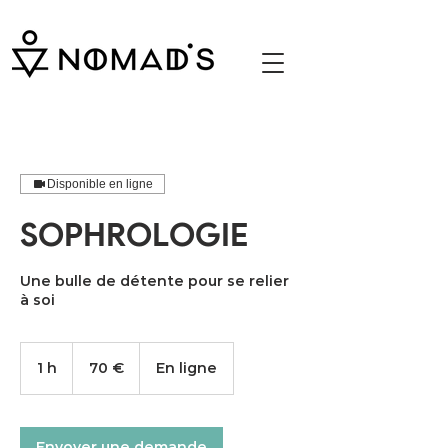
Nomad's massage assis bar restaurant emploi
job étudiant Paris
Disponible en ligne
SOPHROLOGIE
Une bulle de détente pour se relier
à soi
70
euros
1 h
1
70 €
En ligne
Envoyer une demande