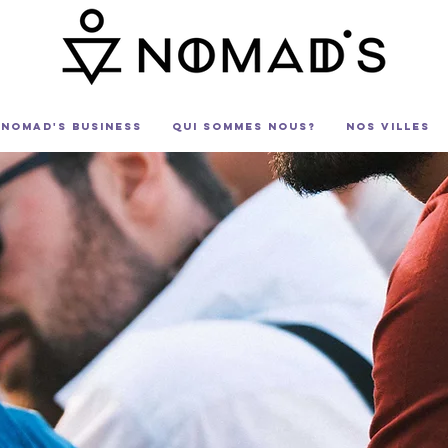
Nomad's business
Qui sommes nous?
Nos villes
S ET ATELIERS BI
OÙ QUE VOUS SOYE