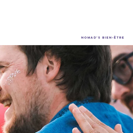
e assis bar restaurant emploi job étudiant Paris
Nomad's Bien-Être
MASSAGE