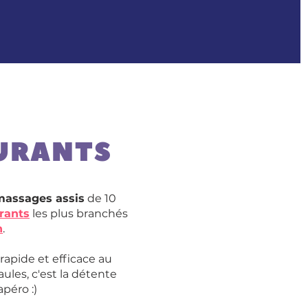
AURANTS
massages assis
de 10
rants
les plus branchés
n
.
 rapide et efficace au
ules, c'est la détente
péro :)