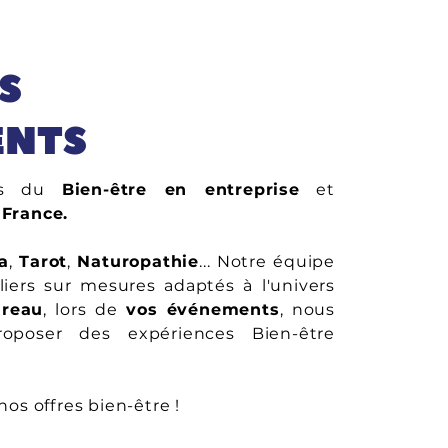
S
ENTS
rts du
Bien-être en entreprise
et
 France.
a
,
Tarot
,
Naturopathie
... Notre équipe
liers sur mesures adaptés à l'univers
reau
, lors de
vos événements
, nous
poser des expériences Bien-être
nos offres bien-être !