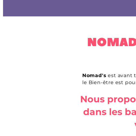
au service du bien-être
NOMAD'
Nomad's
est avant t
le Bien-être est pour
Nous propos
dans les ba