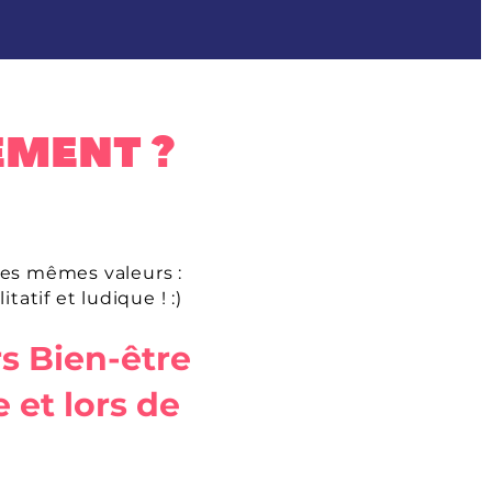
praticien.nes dans toute la France
EMENT ?
les mêmes valeurs :
tatif et ludique ! :)
s Bien-être
 et lors de