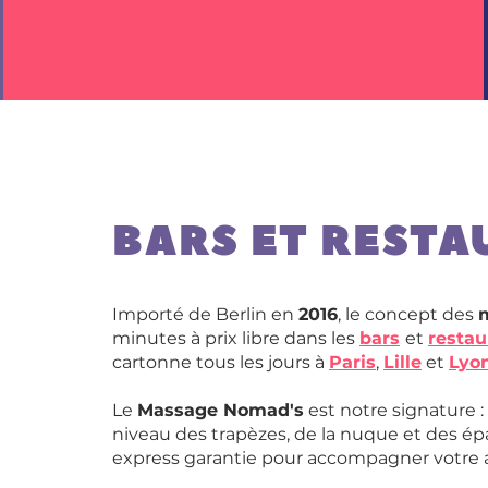
BARS ET REST
Importé de Berlin en
2016
, le concept des
minutes à prix libre dans les
bars
et
restau
cartonne tous les jours à
Paris
,
Lille
et
Lyo
Le
Massage Nomad's
est notre signature :
niveau des trapèzes, de la nuque et des épa
express garantie pour accompagner votre a